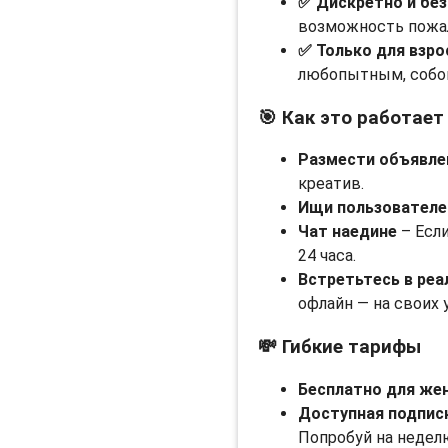
✅ Дискретно и бе
возможность пожал
✅ Только для взр
любопытным, собо
🎯 Как это работает
Размести объявле
креатив.
Ищи пользователе
Чат наедине
– Если
24 часа.
Встретьтесь в реа
офлайн — на своих 
💸 Гибкие тарифы
Бесплатно для же
Доступная подпис
Попробуй на неделю