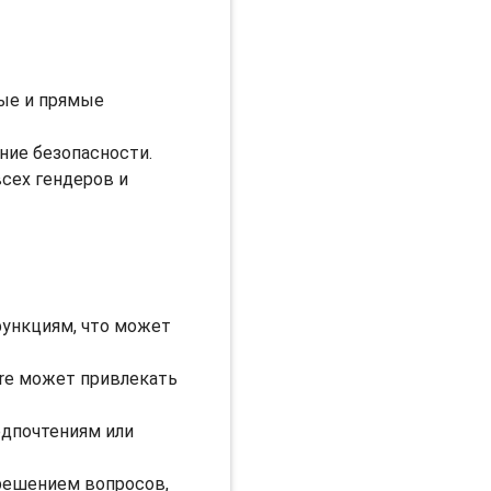
рые и прямые
ние безопасности.
всех гендеров и
ункциям, что может
ure может привлекать
едпочтениям или
решением вопросов,