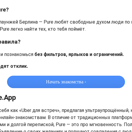
ure?
аунжей Берлина — Pure любят свободные духом люди по в
Pure легко найти тех, кто тебя поймёт.
равила?
я и познакомься
без фильтров, ярлыков и ограничений.
одят отклик.
Начать знакомства ›
e.App
себя как «Uber для встреч», предлагая ультраупрощённый, 
нлайн-знакомствам. В отличие от традиционных платфор
 и долгой перепиской, Pure — это про мгновенность. Пол
ъявление о своих желаниях и получают совпадения с люд