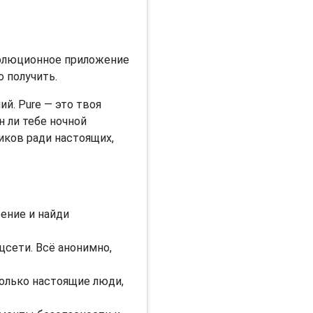
волюционное приложение
о получить.
й. Pure — это твоя
 ли тебе ночной
иков ради настоящих,
ение и найди
цсети. Всё анонимно,
Только настоящие люди,