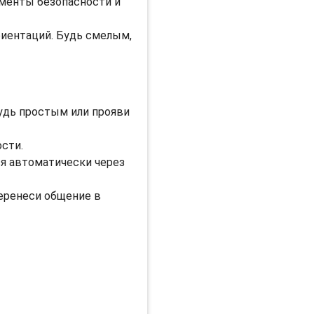
менты безопасности и
риентаций. Будь смелым,
Будь простым или прояви
ости.
ся автоматически через
еренеси общение в