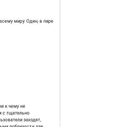
сему миру. Один, в паре
ни к чему не
м с тщательно
ьзователи заходят,
ьми поблизости для