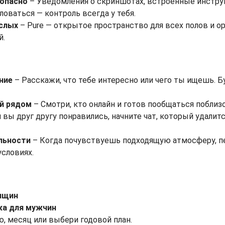
зопасно
– Уведомления о скриншотах, встроенные инстру
оваться — контроль всегда у тебя.
ослых
– Pure — открытое пространство для всех полов и о
й.
ние
– Расскажи, что тебе интересно или чего ты ищешь. 
й рядом
– Смотри, кто онлайн и готов пообщаться поблиз
 вы друг другу понравились, начните чат, который удалит
льности
– Когда почувствуешь подходящую атмосферу, п
условиях.
нщин
ка для мужчин
, месяц или выбери годовой план.