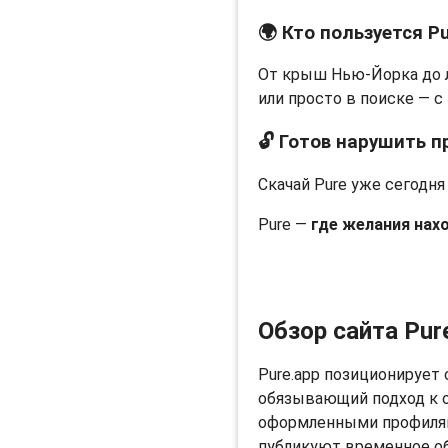
🌍 Кто пользуется P
От крыш Нью-Йорка до л
или просто в поиске — с 
🔓 Готов нарушить п
Скачай Pure уже сегодн
Pure —
где желания нах
Обзор сайта Pur
Pure.app позиционирует 
обязывающий подход к о
оформленными профилями
публикуют временное об